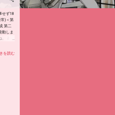
せず18
通常)＜第
成 第二
発動しま
。 基地
１部隊。
周回結果
きを読む
 4周回目
回目 A
大破撤退
撤退 15
。 ここ