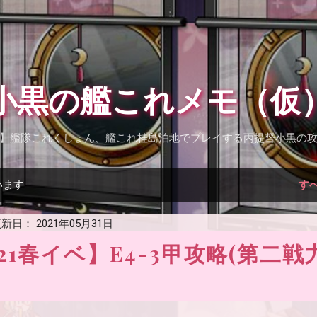
スキップしてメイン コンテンツに移動
小黒の艦これメモ（仮
】艦隊これくしょん、艦これ桂島泊地でプレイする丙提督小黒の
います
す
新日：
2021年05月31日
21春イベ】E4-3甲攻略(第二戦