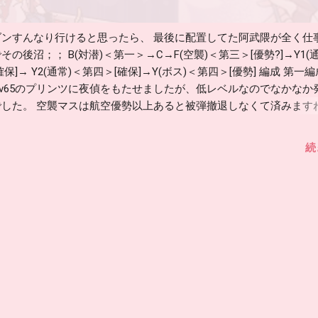
ダンすんなり行けると思ったら、 最後に配置してた阿武隈が全く仕事
その後沼；； B(対潜)＜第一＞→C→F(空襲)＜第三＞[優勢?]→Y1(
確保]→ Y2(通常)＜第四＞[確保]→Y(ボス)＜第四＞[優勢] 編成 第一編
Lv65のプリンツに夜偵をもたせましたが、低レベルなのでなかなか
でした。 空襲マスは航空優勢以上あると被弾撤退しなくて済みますね
 削り中はY、Y1Y2へへ1部隊づつ。 ラスダンはYへ２部隊、Y2he
は決戦支援アリ、道中支援はラスダンの途中から出撃させました。 
続
目 S勝利 ガチャン 2周回目 S勝利 ガチャン 3周回目 S勝利 サラトガ
退 5周回目 S勝利 ガチャン 6周回目 大破撤退 7周回目 大破撤退 8周
ここからラスダン 9周回目 大破撤退 10周回目 大破撤退 11周回目 
回目 C敗北 T字不利 13周回目 A勝利 ここから彩雲装備 14周回目 大破
 S勝利 ガチャン スマホでやっていたのでスクショがこんな感じに
7週もするとはトホホ。。