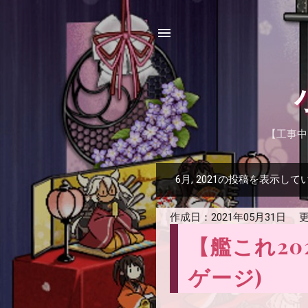
【工事中
6月, 2021の投稿を表示して
投
稿
作成日：
2021年05月31日
更
【艦これ20
ゲージ)