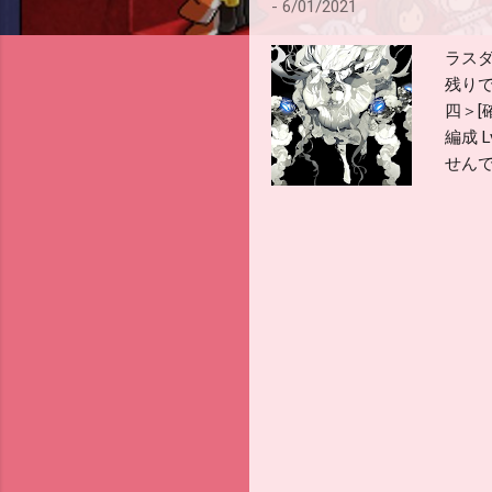
-
6/01/2021
ラス
残りで
四＞[
編成 
せん
航空隊
支援
1周回
大破撤
勝利 
12周
周回目
から