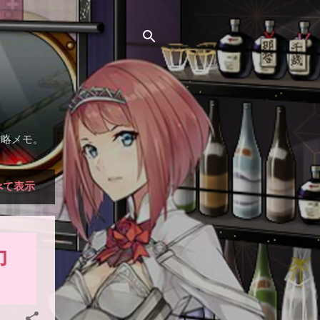
）
攻略メモ。
べて表示
力