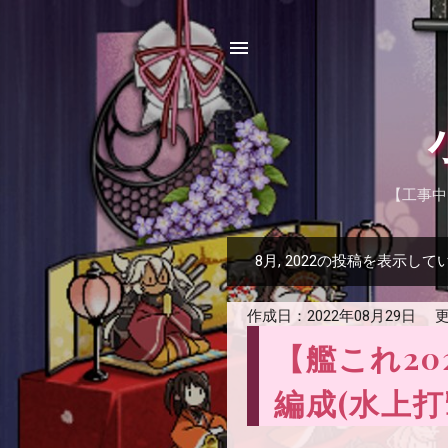
【工事中
8月, 2022の投稿を表示して
投
稿
作成日：
2022年08月29日
更
【艦これ20
編成(水上打