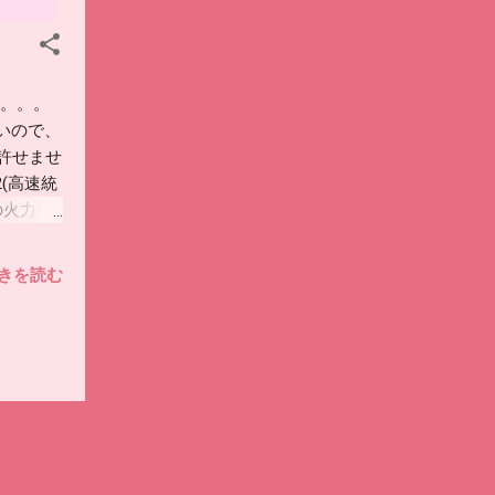
ツ。。。
いので、
許せませ
2(高速統
の火力順
カットイ
中支援有
きを読む