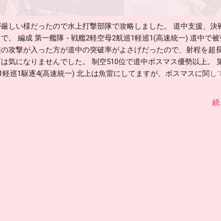
が厳しい様だったので水上打撃部隊で攻略しました。 道中支援、決
で。 編成 第一艦隊 - 戦艦2軽空母2航巡1軽巡1(高速統一) 道中で
艦の攻撃が入った方が道中の突破率がよさげだったので、射程を超長
は気になりませんでした。 制空510位で道中ボスマス優勢以上。 
巡1軽巡1駆逐4(高速統一) 北上は魚雷にしてますが、ボスマスに関し
けで十分でした。 道中は魚雷装備の方が良さげ。 E3のギミック
因が必要みたいなので、対地装備できる艦娘を2隻程。 やった感じだ
続
かも。 基地航空隊 ボスマス行動半径3。 陸攻4 お疲れさまでした
雲はドロップせず。 資源も無いので、堀は後回し。