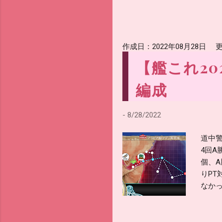
作成日：
2022年08月28日
更
【艦これ20
編成
-
8/28/2022
道中警
4回A
個、A
りPT
なかっ
重視で
してい
電探