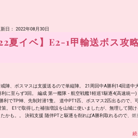
新日：
2022年08月30日
22夏イベ】E2-1甲輸送ボス攻
戒陣、ボスマスは支援送るので単縦陣。 21周回中A勝利14回道中
勝利に至らず3回。 編成 第一艦隊 - 航空戦艦1軽巡1駆逐4(高速統一) 
勝利でTP98、先制対潜1隻。 道中PT1匹、ボスマス2匹出るので、
対策。 E1で取得した補強増設を山城に使いましたが、無理して開
たかも。。 決戦支援 随伴PTと駆逐を削ればA勝利取れるので、燃
。 2隻～5隻倒してくれるので、支援だけでA勝利も何度かありまし
ませんが、電探4個づつでもよかったかも。 キラは旗艦のみ。 決
続
4つ積むと、支援だけでA勝利確定になる確率が格段にあがる模様な