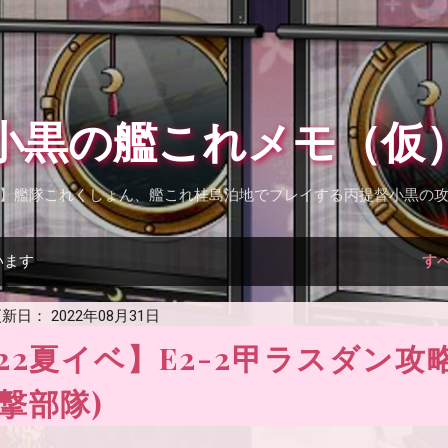
スキップしてメイン コンテンツに移動
小黒の艦これメモ（仮
】艦隊これくしょん、艦これ桂島泊地でプレイする丙提督小黒の
います
す
新日：
2022年08月31日
22夏イベ】E2-2甲ラスダン攻
撃部隊)