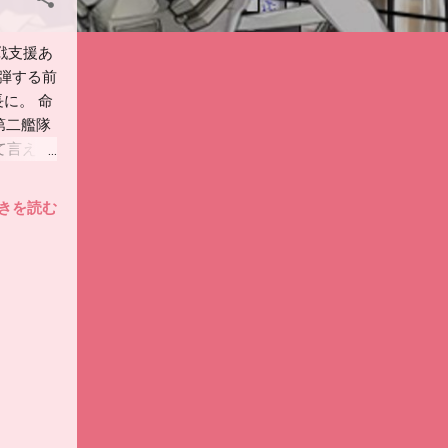
戦支援あ
被弾する前
に。 命
第二艦隊
て言えば
で対地装
と1隻で
きを読む
 まだ新艦