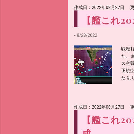
め。
作成日：
2022年08月27日
更
【艦これ20
-
8/28/2022
戦艦1
た。 
ス空
正規空
た 削
作成日：
2022年08月27日
更
【艦これ20
成