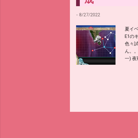
-
8/27/2022
夏イベ
E1の
色々試
ん。。
一) 
はよ
ン艦
で陣