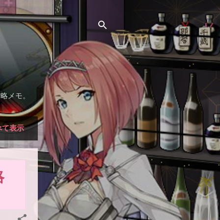
）
攻略メモ。
べて表示
略