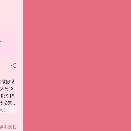
略
大破撤退
大発13
可能な限
ける必要は
費と命中
た。 試
戦支援2
きを読む
のでお勧