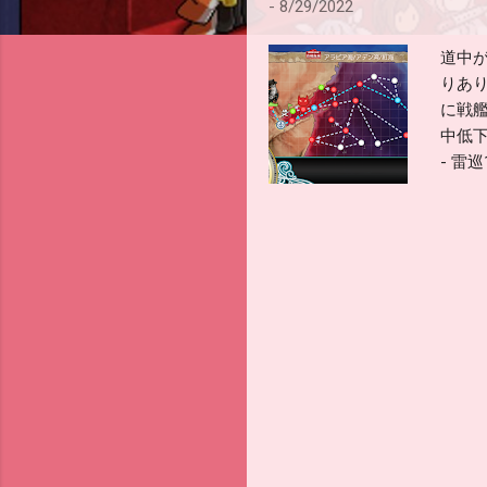
-
8/29/2022
道中
りあり
に戦
中低下
- 雷
連撃だ
備要
も十分
の夏