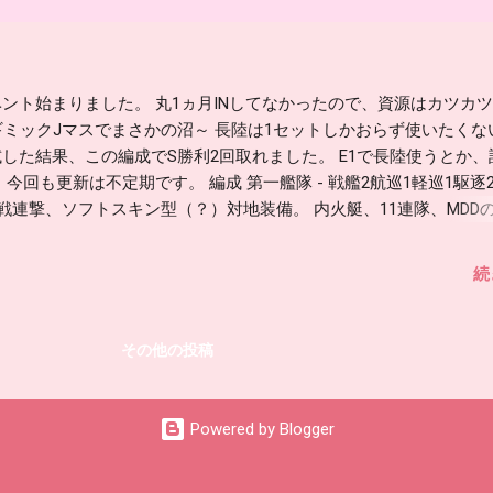
ント始まりました。 丸1ヵ月INしてなかったので、資源はカツカ
ギミックJマスでまさかの沼～ 長陸は1セットしかおらず使いたくな
した結果、この編成でS勝利2回取れました。 E1で長陸使うとか、
 今回も更新は不定期です。 編成 第一艦隊 - 戦艦2航巡1軽巡1駆逐
夜戦連撃、ソフトスキン型（？）対地装備。 内火艇、11連隊、MDD
くわからなかったので適当。 大発装備できる霰を初月に変えて対空
を入れたらいい感じに。 秋月型を入れるのを強くお勧めします。 道
続
形は警戒陣よりも縦の方がよかったです。
その他の投稿
Powered by Blogger