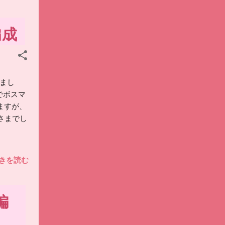
編成
えまし
0でボスマ
ますが、
さまでし
きを読む
編