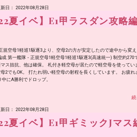
新日：
2022年08月28日
22夏イベ】E1甲ラスダン攻略
正規空母1軽巡1駆逐3より、空母2の方が安定したので途中から変
編成 第一艦隊 - 正規空母1軽空母1軽巡1駆逐3(高速統一) 制空約27
襲マス拮抗、他は確保。 札付き軽空母が居たので軽空母を使ってい
母2でもOK。 打たれ弱い軽空母の射程を長くしています。 お疲れ
り中にA勝利でドロップ。
続
新日：
2022年08月28日
22夏イベ】E1甲ギミックJマス