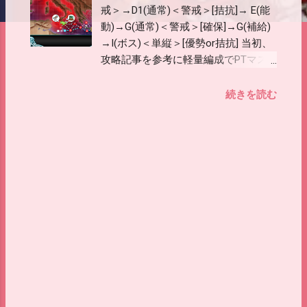
戒＞→D1(通常)＜警戒＞[拮抗]→ E(能
動)→G(通常)＜警戒＞[確保]→G(補給)
→I(ボス)＜単縦＞[優勢or拮抗] 当初、
攻略記事を参考に軽量編成でPTマス
空襲マスを含む道中3戦でやっていま
したが、 あきつ丸も未所持で大破続
続きを読む
出、退避させたら索敵不足となかなか
かみ合わなかったので 道中4戦の低速
込み重量編成で攻略することに。 PT
マス空襲マスは通らないので気が楽で
す。 A勝利取りこぼしはありますが、
突破率、成功率ともに改善したのでこ
れでいくことに。 Gマスで補給艦が2
隻出るので、倒せたら任務が進みま
す。 編成 重量編成低速艦あり 航艦1
航巡1軽巡2駆逐3 旗艦に遊撃部隊 艦
隊司令部を載せて大破艦がでたら退避
させて進軍。 ロイテルの電探と水偵
は退避時の索敵不足用。計算はしてな