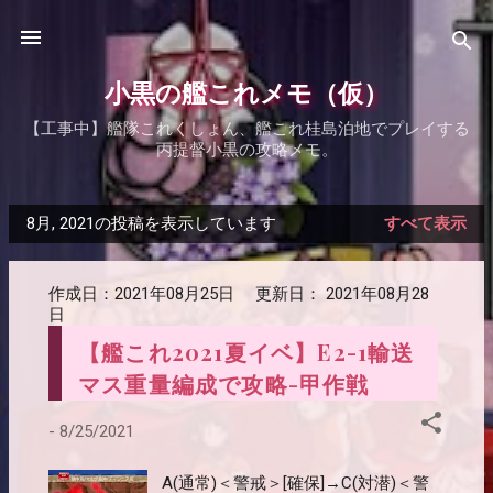
スキップしてメイン コンテンツに移動
小黒の艦これメモ（仮）
【工事中】艦隊これくしょん、艦これ桂島泊地でプレイする
丙提督小黒の攻略メモ。
8月, 2021の投稿を表示しています
すべて表示
投
稿
作成日：
2021年08月25日
更新日：
2021年08月28
日
【艦これ2021夏イベ】E2-1輸送
マス重量編成で攻略-甲作戦
-
8/25/2021
A(通常)＜警戒＞[確保]→C(対潜)＜警