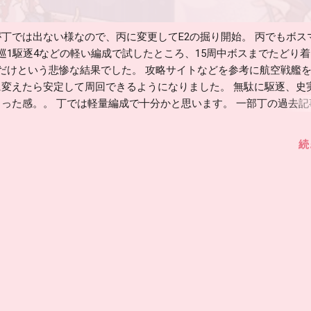
が丁では出ない様なので、丙に変更してE2の掘り開始。 丙でもボス
巡1駆逐4などの軽い編成で試したところ、15周中ボスまでたどり
度だけという悲惨な結果でした。 攻略サイトなどを参考に航空戦艦
に変えたら安定して周回できるようになりました。 無駄に駆逐、史
まった感。。 丁では軽量編成で十分かと思います。 一部丁の過去記
 過去記事： ［艦これ2019春イベ ］E2丁リセマラ掘り UマスS勝
、石垣 1.1%、涼月 0.7%、鹿島2.5%（A勝利1.7%） LマスS勝利：石垣 
続
.9%、鹿島 0.9% JマスS勝利：石垣 0.4%、鹿島 0.4% 参考サイト： p
tistics ショートカット： 戦力ゲージ ｜ 基地航空隊練度上げ・
レベリング 輸送ゲージ 大発7個、S勝利82TP、3回で撃破。 A→C
]→F（警戒）[確保]→J（警戒）[確保]→K→L（単縦） FマスJマス
も十分叩けるので、こちらを採用。 基地航空隊は第一のみ陸攻4つ
支援艦隊無し。 艦隊編成 戦力ゲージ 戦艦1駆逐1軽空母2航空戦艦2
マスを航空優勢以上をとりつつ進め被弾を抑えられるのが最大の利
 N（単横）→O1→O2→O3（輪形）[確保]→P3（単横）→Q3（輪形
R（輪形）[確保] →E（輪形）[優勢]→S（単縦又は警戒）[確保] →T
]→U（単縦）［優勢］ N（単横）→O1→O2→O3（警戒）[確保]→P