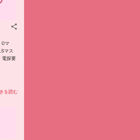
 Oマ
スSマス
、電探要
きを読む