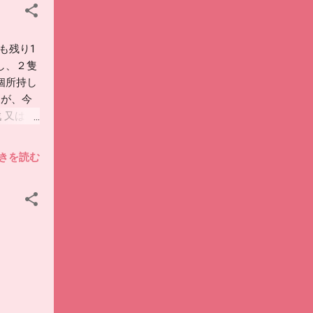
も残り1
し、２隻
個所持し
すが、今
 又は
い。 ボス
替えの艦
きを読む
4パター