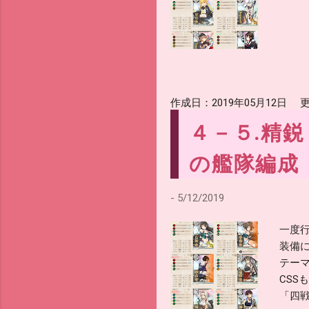
作成日：
2019年05月12日
更
４－５.精
の艦隊編成
-
5/12/2019
一度
装備に
テーマ
CSS
「四