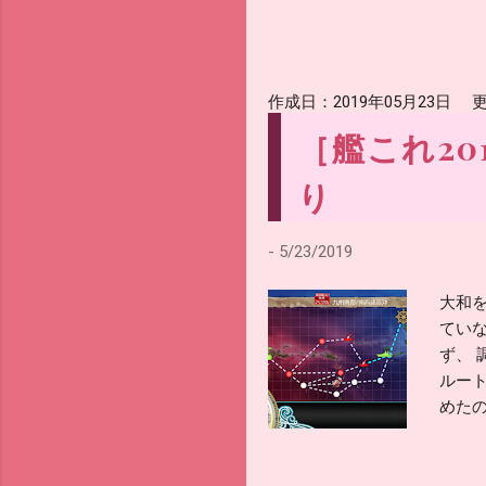
→Q3
→T（
用。 
マス（
作成日：
2019年05月23日
更
ん。 
［艦これ20
援を
は警戒
り
-
5/23/2019
大和
てい
ず、 
ルート
めたの
ト： p
→F（
分叩け