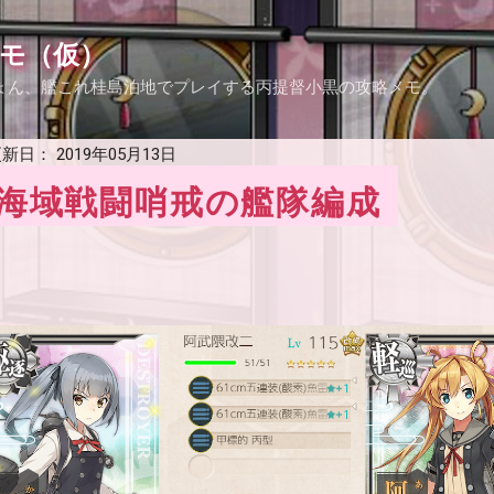
スキップしてメイン コンテンツに移動
モ（仮）
ょん、艦これ桂島泊地でプレイする丙提督小黒の攻略メモ。
新日：
2019年05月13日
方海域戦闘哨戒の艦隊編成