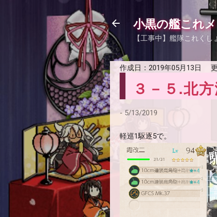
小黒の艦これメ
【工事中】艦隊これくし
作成日：
2019年05月13日
更
３－５.北
-
5/13/2019
軽巡1駆逐5で。