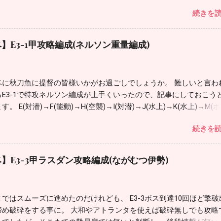
ますが、基地が未開放で日向改二や龍鳳改二戊が無い場合の編成に
続きを
検証してみました。 JマスLマスは潜水艦が残って大破させられる場
るので複縦や梯形よりも横がおすすめ。 ボスマスは対対潜寄りに斜
ています。 複縦より安定する感じではありますがうまくいかない場
ベ】E3-1甲攻略編成(ネルソン重量編成)
縦も検討。 どのみちカットインが決まらないとボス撃破は厳しいの
 戦艦を入れて被弾2巡するよりも、カットイン艦温存で戦艦無しの
げです。 編成 削り時 - 護衛空母2雷巡1駆逐3 護衛空母に先制対潜
ベに秋刀魚に提督の皆様いかがお過ごしでしょうか。 難しいと言わ
要員、T字不利対策を、 護衛空母の先制対潜条件の対潜7以上の艦攻
るE3-1で特攻ネルソン編成が上手くいったので、記事にしておこう
して対潜値の合計を65以上に。 大鷹改/改二、神鷹改/改二に関して
す。 E(対潜)→F(能動)→H(空襲)→I(対潜)→J(水上)→K(水上)→M(ボ
1以上の艦攻でOK。 北上に魚雷カットイン、フィニッシャー役を、 
 最短より潜水マスが一戦増えますが、戦力を大幅に上げる事ができ
対空カットイン、対潜、連撃&先制対潜、魚雷カットインなど、 フ
続きを
 無理に最短にしない方が良いと思います。 空母機動部隊の条件を満
ーのHedgehogですが、5inch単装砲 Mk.30改＋GFCS Mk.37が無い
K。 編成は削りもラスダンも同じでやりました。 編成 第一艦隊 - 
対空電探も検討。 フレッチャーやジョンストンが居ない場合は秋月
正空3重巡1 艦載機パズルを適当に。 空母には射撃回避のある艦載機
空カットイン要員に。 ボス撃破は連撃だと火力不足で魚雷カットイ
ベ】E3-3甲ラスダン攻略編成(ながむつ伊勢)
つは持たせました。 第一の制空493、道中空襲マスは弱編成で優勢
、 北上と駆逐の2隻をフィニッシャー役にしています。 空襲マスで
ダン、強編成だと拮抗。 (制空シュミレーターは今回は使っていな
る160を目安にしています。160でボスマス優勢。 面倒なのでシュ
ざっぱです) ラスダンボスは第一、第二、基地合わせて630↑で優
ターでの検証はしていませんのでざっくりです。 護衛空母 鳳翔改二 
2まではスムーズに進めたのだけれども、 E3-3ボス到達10回ほど撃破
 タッチ3発目の重巡ヒューストンの攻撃もラスダンボス328ダメ出て
二戦 / 龍鳳改二戊 / 龍鳳改二 / 瑞鳳改二乙 / 大鷹 / 大鷹改 / 大鷹
諦め破砕をする事に。 大和やアトランタを使えば破砕無しでも攻略
 第二艦隊 - 護衛空母1雷巡2軽巡1駆逐2 対潜支援を出しましたが、
 / 雲鷹改 / 雲鷹改二 / 神鷹 / 神鷹改 / 神鷹改二 / Langley / Langley