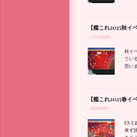
てい
いて
があ
にし
【艦これ2025秋イ
は複
-
11/12/2025
で、
が良さ
秋イ
制空
てい
装備
思いま
対潜
ス)
逐に
で、
ッチャ
せばO
合は
艦2
を対
【艦これ2025春イ
ひと
頼み
-
3/20/2025
ラス
抗にな
でおお
レー
E3-
に。
鳳翔改
来ず
した。
/ 雲鷹