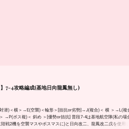
】7-4攻略編成(基地日向龍鳳無し)
(対潜)＜横＞→E(空襲)＜輪形＞[拮抗or劣勢]→J(複合)＜ 横 ＞→L(複
 ＞ →P(ボス複)＜ 斜め ＞[優勢or拮抗] 普段7-4は基地航空隊(私の場
に陸戦2機を空襲マスやボスマスに)と日向改二、龍鳳改二戊を使用