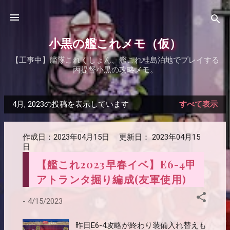
スキップしてメイン コンテンツに移動
小黒の艦これメモ（仮）
【工事中】艦隊これくしょん、艦これ桂島泊地でプレイする
丙提督小黒の攻略メモ。
4月, 2023の投稿を表示しています
すべて表示
投
稿
作成日：
2023年04月15日
更新日：
2023年04月15
日
【艦これ2023早春イベ】E6-4甲
アトランタ掘り編成(友軍使用)
-
4/15/2023
昨日E6-4攻略が終わり装備入れ替えも