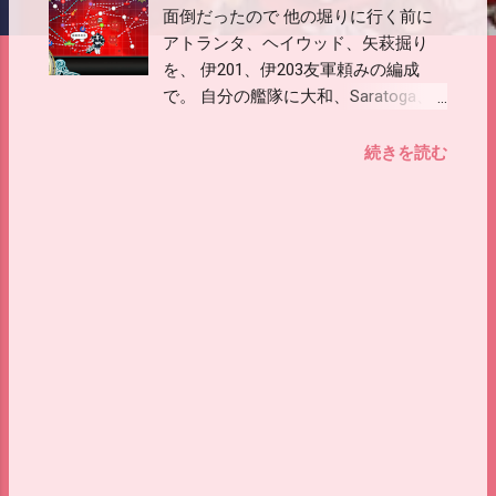
面倒だったので 他の堀りに行く前に
アトランタ、ヘイウッド、矢萩掘り
を、 伊201、伊203友軍頼みの編成
で。 自分の艦隊に大和、Saratoga、
潮(Bep)を入れて伊201、伊203を外す
ことで選択可能。 伊201伊203の火
続きを読む
力、カットイン発動率を考慮してこち
らの友軍を引けるように調整。 まだ
試行回数が少ない(主に資源枯渇の理
由により)ので更新の余地はあるか
も。 クリア後なので札は考慮してい
ません。 編成 - 水上打撃部隊 第一艦
隊 - 戦艦2正空1重巡2軽巡1(高速統一)
基地と合わせてボスマス制空560で調
整。 Saratogaは制空箱。 第二艦隊 -
航巡1雷巡1軽巡1駆逐3(高速統一) 伊
201と伊203を外すことで道中の火力
は下がりますがなんとかなるレベル。
基地航空隊 2部隊ボスマスへ、1部隊