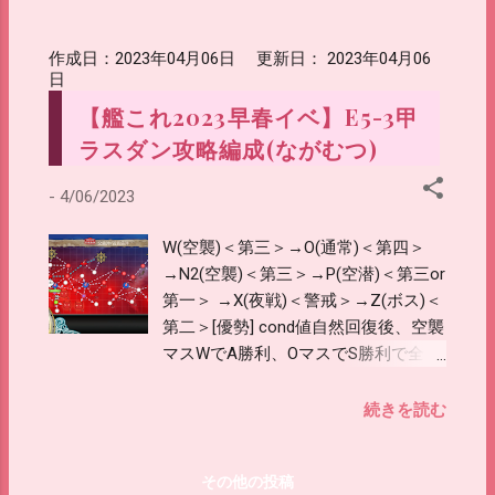
潜水Yマスへ。 シュミレータ使ってな
のでなんとも言えませんが、こんな感
作成日：
2023年04月06日
更新日：
2023年04月06
じで。
日
【艦これ2023早春イベ】E5-3甲
ラスダン攻略編成(ながむつ)
-
4/06/2023
W(空襲)＜第三＞→O(通常)＜第四＞
→N2(空襲)＜第三＞→P(空潜)＜第三or
第一＞ →X(夜戦)＜警戒＞→Z(ボス)＜
第二＞[優勢] cond値自然回復後、空襲
マスWでA勝利、OマスでS勝利で全艦
キラキラ状態に。 P後方彼氏マスA勝
利で夜戦マスXでキラ状態で到達でき
続きを読む
るので、 運が悪くなければキラ付け
しなくてもボスマスまでキラ状態を維
その他の投稿
持して進軍可能。 ※通常艦隊・遊撃