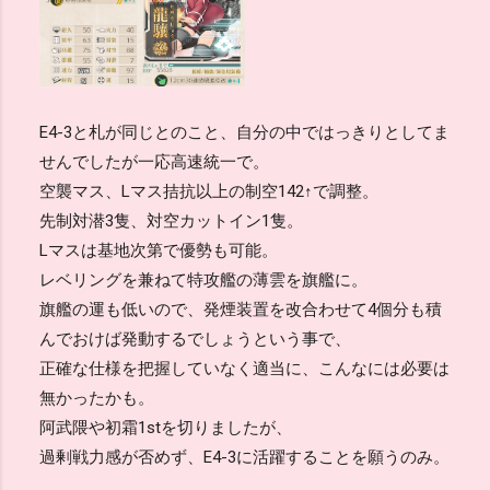
E4-3と札が同じとのこと、自分の中ではっきりとしてま
せんでしたが一応高速統一で。
空襲マス、Lマス拮抗以上の制空142↑で調整。
先制対潜3隻、対空カットイン1隻。
Lマスは基地次第で優勢も可能。
レベリングを兼ねて特攻艦の薄雲を旗艦に。
旗艦の運も低いので、発煙装置を改合わせて4個分も積
んでおけば発動するでしょうという事で、
正確な仕様を把握していなく適当に、こんなには必要は
無かったかも。
阿武隈や初霜1stを切りましたが、
過剰戦力感が否めず、E4-3に活躍することを願うのみ。