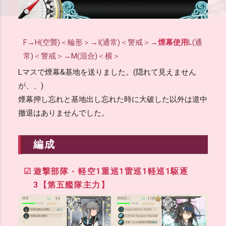
F→H(空襲)＜輪形＞→I(通常)＜警戒＞→
煙幕使用
L(通
常)＜警戒＞→M(混合)＜横＞
Lマスで煙幕&基地を送りました。(隠れて見えません
が、、)
煙幕押し忘れと基地出し忘れた時に大破した以外は道中
撤退はありませんでした。
編成
遊撃部隊 - 軽空1重巡1雷巡1軽巡1駆逐
3【第五艦隊主力】