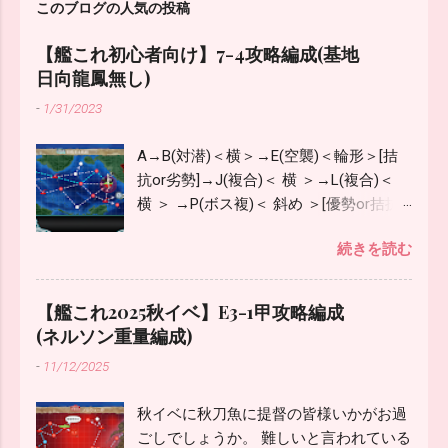
このブログの人気の投稿
【艦これ初心者向け】7-4攻略編成(基地
日向龍鳳無し)
-
1/31/2023
A→B(対潜)＜横＞→E(空襲)＜輪形＞[拮
抗or劣勢]→J(複合)＜ 横 ＞→L(複合)＜
横 ＞ →P(ボス複)＜ 斜め ＞[優勢or拮抗]
普段7-4は基地航空隊(私の場合は主に陸
続きを読む
戦2機を空襲マスやボスマスに)と日向改
二、龍鳳改二戊を使用していますが、基
地が未開放で日向改二や龍鳳改二戊が無
【艦これ2025秋イベ】E3-1甲攻略編成
い場合の編成について検証してみまし
(ネルソン重量編成)
た。 JマスLマスは潜水艦が残って大破
-
11/12/2025
させられる場合があるので複縦や梯形よ
りも横がおすすめ。 ボスマスは対対潜寄
秋イベに秋刀魚に提督の皆様いかがお過
りに斜めにしています。 複縦より安定す
ごしでしょうか。 難しいと言われている
る感じではありますがうまくいかない場