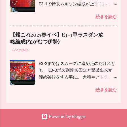
E3-1で特攻ネルソン編成が上手くいった
合は複縦も検討。 どのみちカットインが
ので、記事にしておこうと思います。
決まらないとボス撃破は厳しいので、 戦
続きを読む
E(対潜)→F(能動)→H(空襲)→I(対
艦を入れて被弾2巡するよりも、カット
潜)→J(水上)→K(水上)→M(ボス) 最短よ
イン艦温存で戦艦無しの方が良さげで
り潜水マスが一戦増えますが、戦力を大
す。 編成 削り時 - 護衛空母2雷巡1駆逐3
【艦これ2025春イベ】E3-3甲ラスダン攻
幅に上げる事ができるので、 無理に最短
護衛空母に先制対潜と制空要員、T字不
略編成(ながむつ伊勢)
にしない方が良いと思います。 空母機動
利対策を、 護衛空母の先制対潜条件の対
-
3/20/2025
部隊の条件を満たせばOK。 編成は削り
潜7以上の艦攻を装備して対潜値の合計
もラスダンも同じでやりました。 編成
を65以上に。 大鷹改/改二、神鷹改/改二
E3-2まではスムーズに進めたのだけれど
第一艦隊 - 戦艦2正空3重巡1 艦載機パズ
に関しては対潜1以上の艦攻でOK。 北上
も、 E3-3ボス到達10回ほど撃破出来ず
ルを適当に。 空母には射撃回避のある艦
に魚雷カットイン、フィニッシャー役
諦め破砕をする事に。 大和やアトランタ
載機をひとつは持たせました。 第一の制
を、 駆逐に対空カットイン、対潜、連撃
を使えば破砕無しでも攻略できそうでし
空493、道中空襲マスは弱編成で優勢、
&先制対潜、魚雷カットインなど、 フレ
続きを読む
たが、そこまでの難易度では無いと判断
ラスダン、強編成だと拮抗。 (制空シュ
ッチャーのHedgehogですが、5inch単装
し、 後段情報が無いのでメインサブ大
ミレーターは今回は使っていないのでお
砲 Mk.30改＋GFCS Mk.37が無い場合は対
和、アトランタは温存する事に。 破砕無
おざっぱです) ラスダンボスは第一、第
空電探も検討。 フレッチャーやジョンス
しながむつだと、自分の編成装備強化状
二、基地合わせて630↑で優勢に。 タッ
トンが居ない場合は秋月型を対空カット
Powered by Blogger
況では、 タッチがボスに1、2発刺して
チ3発目の重巡ヒューストンの攻撃もラ
イン要員に。 ボス撃破は連撃だと火力不
スナイプで上振れを引くなど相当かみ合
スダンボス328ダメ出てました。 第二艦