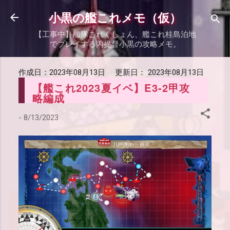
スキップしてメイン コンテンツに移動
小黒の艦これメモ（仮）
【工事中】艦隊これくしょん、艦これ桂島泊地
でプレイする丙提督小黒の攻略メモ。
作成日：
2023年08月13日
更新日：
2023年08月13日
【艦これ2023夏イベ】E3-2甲攻
略編成
-
8/13/2023